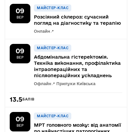
МАЙСТЕР-КЛАС
09
Розсіяний склероз: сучасний
ВЕР
погляд на діагностику та терапію
Онлайн
📍
МАЙСТЕР-КЛАС
09
Абдомінальна гістеректомія.
ВЕР
Техніка виконання, профілактика
інтраопераційних та
післяопераційних ускладнень
Офлайн
📍 Прилуки Київська
13.5
БАЛІВ
МАЙСТЕР-КЛАС
09
МРТ головного мозку: від анатомії
ВЕР
до найчастіших патологічних