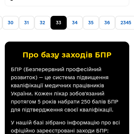
30
31
32
33
34
35
36
2345
Про базу заходів БПР
БПР (Безперервний професійний
розвиток) — це система підвищення
кваліфікації медичних працівників
України. Кожен лікар зобов'язаний
протягом 5 років набрати 250 балів БПР
для підтвердження своєї кваліфікації.
У нашій базі зібрано інформацію про всі
офіційно зареєстровані заходи БПР: