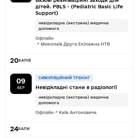
Базові реанімаційні заходи для
дітей. PBLS - (Pediatric Basic Life
Support)
невідкладна (екстрена) медична
допомога
Офлайн
📍 Миколаїв Друга Екіпажна НТВ
20
БАЛІВ
СИМУЛЯЦІЙНИЙ ТРЕНІНГ
09
Невідкладні стани в радіології
ВЕР
невідкладна (екстрена) медична
допомога
Офлайн
📍 Київ Антоновича
24
БАЛИ