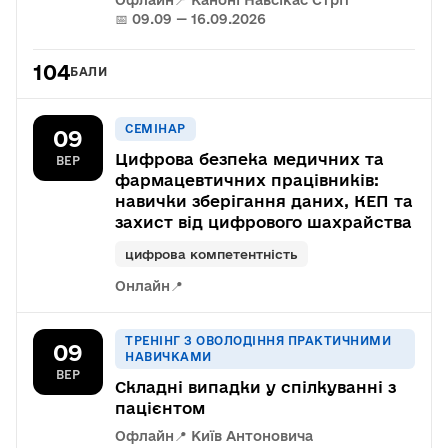
Офлайн
📍 Каноні Навсікас Стріт
📅 09.09 — 16.09.2026
104
БАЛИ
СЕМІНАР
09
Цифрова безпека медичних та
ВЕР
фармацевтичних працівників:
навички зберігання даних, КЕП та
захист від цифрового шахрайства
цифрова компетентність
Онлайн
📍
ТРЕНІНГ З ОВОЛОДІННЯ ПРАКТИЧНИМИ
09
НАВИЧКАМИ
ВЕР
Складні випадки у спілкуванні з
пацієнтом
Офлайн
📍 Київ Антоновича