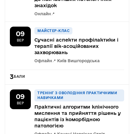
знахідок
Онлайн
📍
МАЙСТЕР-КЛАС
09
Сучасні аспекти профілактики і
ВЕР
терапії вік-асоційованих
захворювань
Офлайн
📍 Київ Вишгородська
3
БАЛИ
ТРЕНІНГ З ОВОЛОДІННЯ ПРАКТИЧНИМИ
09
НАВИЧКАМИ
ВЕР
Практичні алгоритми клінічного
мислення та прийняття рішень у
пацієнтів із коморбідною
патологією