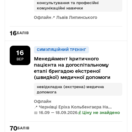
консультування та професійні
комунікаційні навички
Офлайн
📍 Львів Липинського
16
БАЛІВ
СИМУЛЯЦІЙНИЙ ТРЕНІНГ
16
Менеджмент критичного
ВЕР
пацієнта на догоспітальному
етапі бригадою екстреної
(швидкої) медичної допомоги
невідкладна (екстрена) медична
допомога
Офлайн
📍 Чернівці Еріха Кольбенгаєра На...
📅 16.09 — 18.09.2026
💰 Ціну не знайдено
70
БАЛІВ