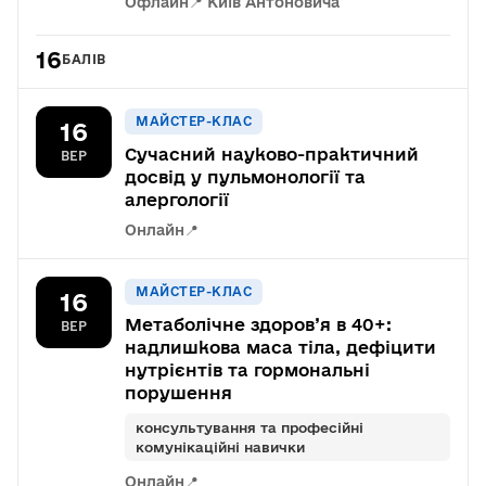
Офлайн
📍 Київ Антоновича
16
БАЛІВ
МАЙСТЕР-КЛАС
16
Сучасний науково-практичний
ВЕР
досвід у пульмонології та
алергології
Онлайн
📍
МАЙСТЕР-КЛАС
16
Метаболічне здоров’я в 40+:
ВЕР
надлишкова маса тіла, дефіцити
нутрієнтів та гормональні
порушення
консультування та професійні
комунікаційні навички
Онлайн
📍