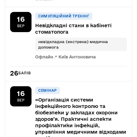
СИМУЛЯЦІЙНИЙ ТРЕНІНГ
16
Невідкладні стани в кабінеті
ВЕР
стоматолога
невідкладна (екстрена) медична
допомога
Офлайн
📍 Київ Антоновича
26
БАЛІВ
СЕМІНАР
16
«Організація системи
ВЕР
інфекційного контролю та
біобезпеки у закладах охорони
здоров’я. Практичні аспекти
профілактики інфекцій,
управління медичними відходами