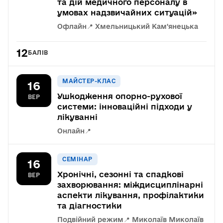
та дій медичного персоналу в
умовах надзвичайних ситуацій»
Офлайн
📍 Хмельницький Кам'янецька
12
БАЛІВ
МАЙСТЕР-КЛАС
16
Ушкодження опорно-рухової
ВЕР
системи: інноваційні підходи у
лікуванні
Онлайн
📍
СЕМІНАР
16
Хронічні, сезонні та спадкові
ВЕР
захворювання: міждисциплінарні
аспекти лікування, профілактики
та діагностики
Подвійний режим
📍 Миколаїв Миколаїв