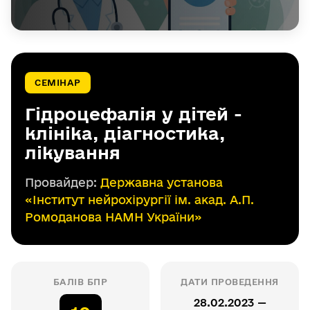
СЕМІНАР
Гідроцефалія у дітей -
клініка, діагностика,
лікування
Провайдер:
Державна установа
«Інститут нейрохірургії ім. акад. А.П.
Ромоданова НАМН України»
БАЛІВ БПР
ДАТИ ПРОВЕДЕННЯ
28.02.2023 —