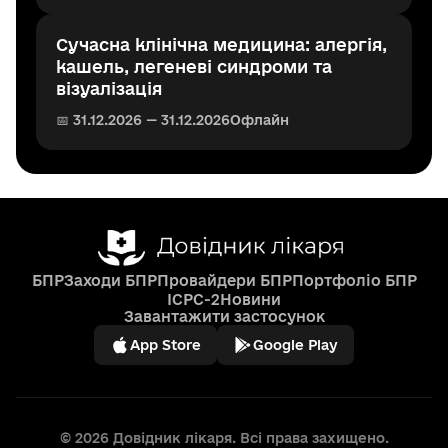
Сучасна клінічна медицина: алергія,
кашель, легеневі синдроми та
візуалізація
📅 31.12.2026 — 31.12.2026
Офлайн
БПР
Заходи БПР
Провайдери БПР
Портфоліо БПР
ICPC-2
Новини
Завантажити застосунок
App Store
Google Play
© 2026 Довідник лікаря. Всі права захищено.