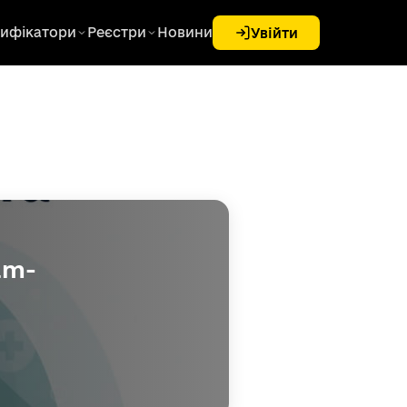
ифікатори
Реєстри
Новини
Увійти
am-