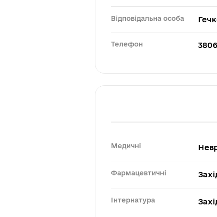
Відповідальна особа
Геч
Телефон
3806
Медичні
Невр
Фармацевтичні
Захі
Інтернатура
Захі