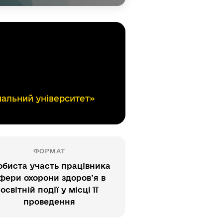
альний університет»
ФОРМАТ
обиста участь працівника
фери охорони здоров’я в
освітній події у місці її
проведення