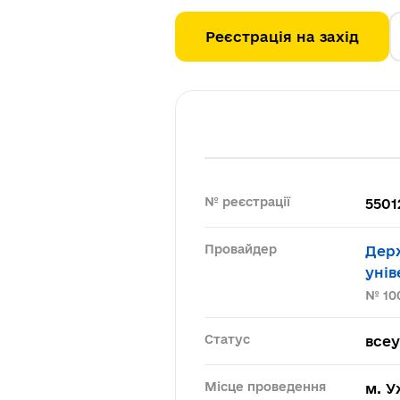
Реєстрація на захід
№ реєстрації
5501
Провайдер
Дер
унів
№ 10
Статус
все
Місце проведення
м. 