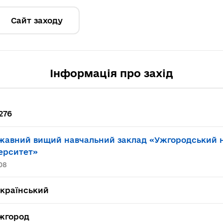
Сайт заходу
Інформація про захід
276
жавний вищий навчальний заклад «Ужгородський 
ерситет»
08
український
Ужгород