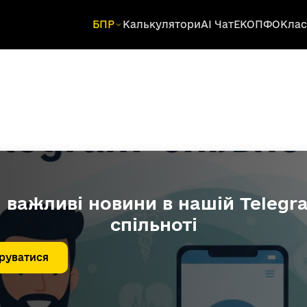
БПР
Калькулятори
AI Чат
ЕКОПФО
Клас
і важливі новини в нашій Telegr
спільноті
руватися