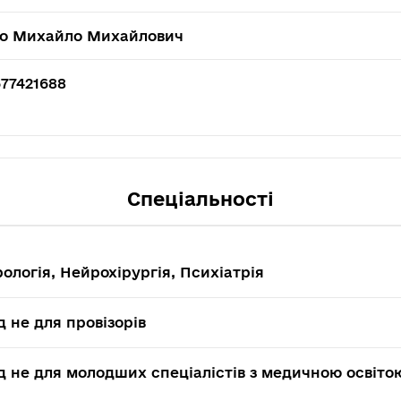
ко Михайло Михайлович
77421688
Спеціальності
ологія, Нейрохірургія, Психіатрія
д не для провізорів
д не для молодших спеціалістів з медичною освіто