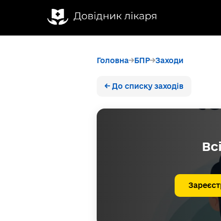
Головна
БПР
Заходи
← До списку заходів
Вс
Зареєст