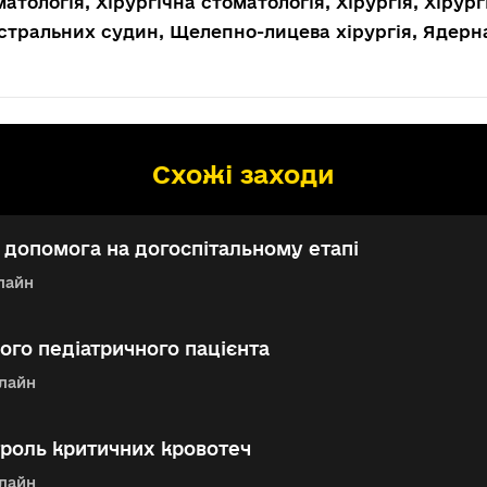
атологія, Хірургічна стоматологія, Хірургія, Хірург
стральних судин, Щелепно-лицева хірургія, Ядер
Схожі заходи
допомога на догоспітальному етапі
лайн
го педіатричного пацієнта
лайн
троль критичних кровотеч
лайн