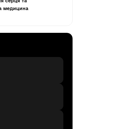
ія серця та
на медицина