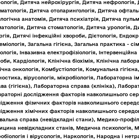
ологія, Дитяча нейрохірургія, Дитяча нефрологія, 
матологія, Дитяча отоларингологія, Дитяча офталь
логічна анатомія, Дитяча психіатрія, Дитяча пуль
атологія, Дитяча стоматологія, Дитяча урологія, Д
ргія, Дитячі інфекційні хвороби, Дієтологія, Ендок
еміологія, Загальна гігієна, Загальна практика - с
ологія, Інвазивна електрофізіологія, Інтервенційна 
оби, Кардіологія, Клінічна біохімія, Клінічна лабор
ічна онкологія, Комбустіологія, Комунальна гігієн
ностика, вірусологія, мікробіологія, Лабораторна 
ва (гігієна), Лабораторна справа (клініка), Лабора
ораторні дослідження факторів навколишнього се
лідження фізичних факторів навколишнього серед
ідження хімічних факторів навколишнього середов
вальна справа (невідкладні стани), Медико-профі
цина невідкладних станів, Медична психологія, 
обіологія і вірусологія, Наркологія, Народна і не