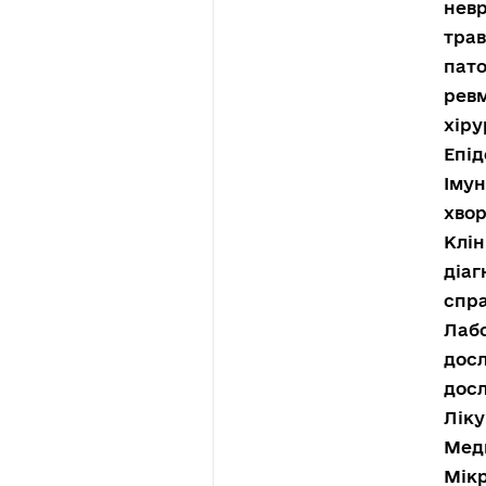
невр
трав
пато
ревм
хіру
Епід
Імун
хвор
Клін
діаг
спра
Лаб
дос
досл
Ліку
Меди
Мікр