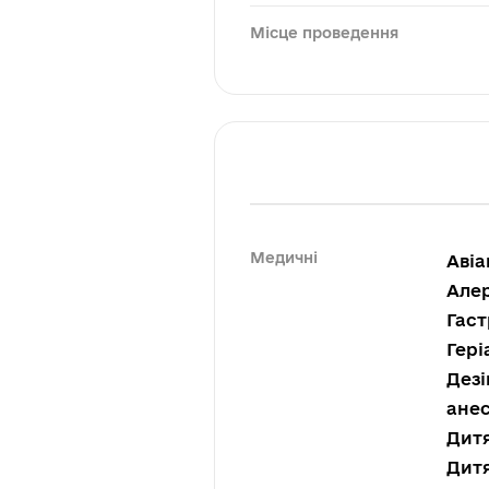
Місце проведення
Медичні
Авіа
Алер
Гаст
Гері
Дезі
анес
Дитя
Дитя