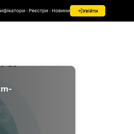
ифікатори
Реєстри
Новини
Увійти
am-