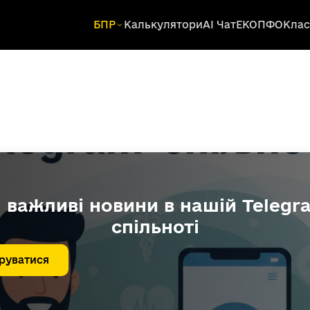
БПР
Калькулятори
AI Чат
ЕКОПФО
Клас
і важливі новини в нашій Telegr
спільноті
руватися