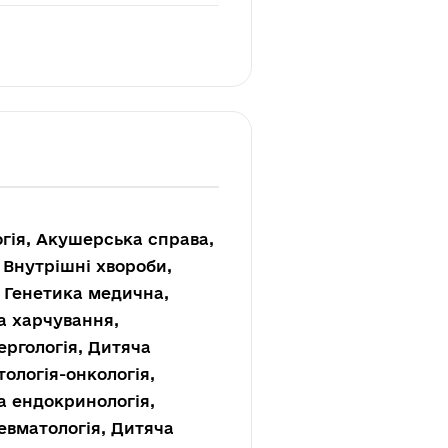
огія, Акушерська справа,
, Внутрішні хвороби,
, Генетика медична,
єна харчування,
ергологія, Дитяча
тологія-онкологія,
а ендокринологія,
евматологія, Дитяча