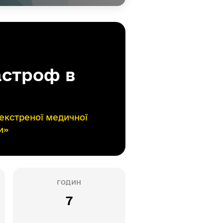
астроф в
екстреної медичної
и»
ГОДИН
7