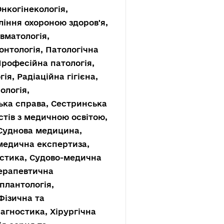
Онкогінекологія,
ління охороною здоров'я,
вматологія,
онтологія, Патологічна
Професійна патологія,
ія, Радіаційна гігієна,
ологія,
ька справа, Сестринська
стів з медичною освітою,
 Суднова медицина,
-медична експертиза,
істика, Судово-медична
Терапевтична
плантологія,
Фізична та
агностика, Хірургічна