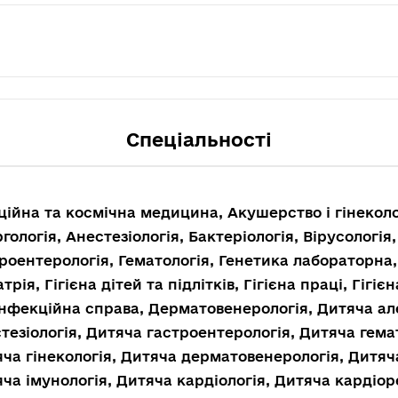
Спеціальності
ційна та космічна медицина, Акушерство і гінекол
гологія, Анестезіологія, Бактеріологія, Вірусологія
роентерологія, Гематологія, Генетика лабораторна
атрія, Гігієна дітей та підлітків, Гігієна праці, Гігі
нфекційна справа, Дерматовенерологія, Дитяча ал
тезіологія, Дитяча гастроентерологія, Дитяча гема
ча гінекологія, Дитяча дерматовенерологія, Дитяч
ча імунологія, Дитяча кардіологія, Дитяча кардіор