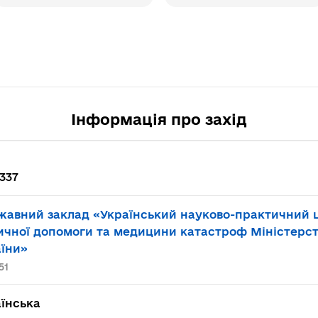
Інформація про захід
337
авний заклад «Український науково-практичний ц
чної допомоги та медицини катастроф Міністерст
їни»
51
їнська