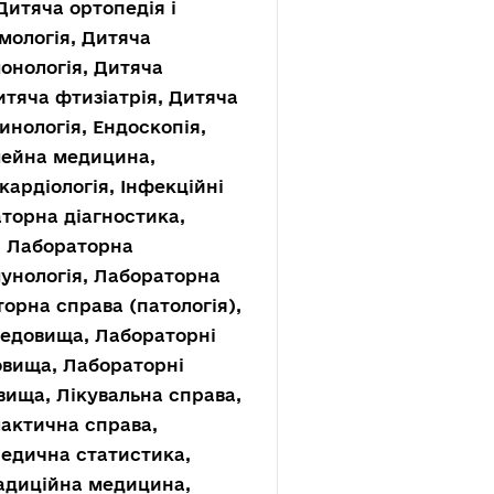
Дитяча ортопедія і
мологія, Дитяча
монологія, Дитяча
итяча фтизіатрія, Дитяча
ринологія, Ендоскопія,
імейна медицина,
кардіологія, Інфекційні
аторна діагностика,
а, Лабораторна
імунологія, Лабораторна
торна справа (патологія),
редовища, Лабораторні
овища, Лабораторні
ища, Лікувальна справа,
лактична справа,
Медична статистика,
традиційна медицина,