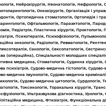
ологія, Нейрохірургія, Неонатологія, Нефрологія, 
отоларингологія, Онкохірургія, Організація і управ
донтія, Ортопедична стоматологія, Ортопедія і тра
арингологія, Офтальмологія, Паразитологія, Парод
омія, Педіатрія, Пластична хірургія, Проктологія, 
іатрія, Психотерапія, Психофізіологія, Пульмонолог
аційна онкологія, Радіологія, Ревматологія, Рентген
ексотерапія, Санологія, Сексопатологія, Сестринс
ва (операційна), Спеціальності молодших спеціалі
тивна медицина, Стоматологія, Судинна хірургія,
ва психіатрія, Судово-медична гістологія, Судово
во-медична імунологія, Судово-медична кримінал
икологія, Судово-медична цитологія, Сурдологія, 
атологія, Токсикологія, Торакальна хірургія, Транс
сфузіологія, Ультразвукова діагностика, Урологія, 
ілітаційна медицина, Фтизіатрія, Функціональна ді