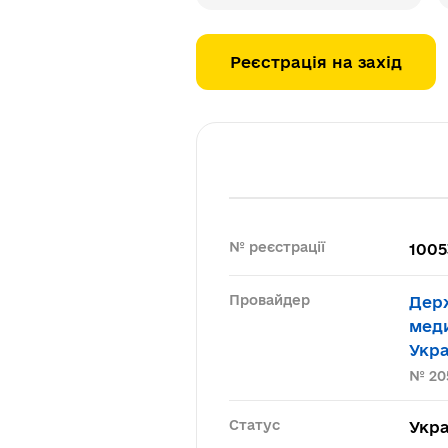
Реєстрація на захід
№ реєстрації
1005
Провайдер
Держ
меди
Укра
№ 20
Статус
Укра