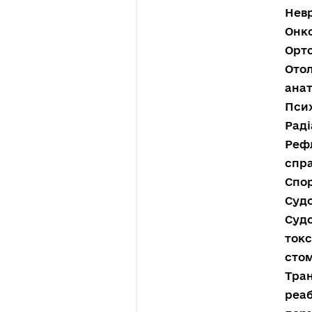
Невр
Онко
Орто
Отол
анат
Псих
Раді
Рефл
спра
Спор
Судо
Судо
токс
стом
Тран
реаб