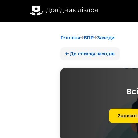
Головна
БПР
Заходи
← До списку заходів
Вс
Зареєст