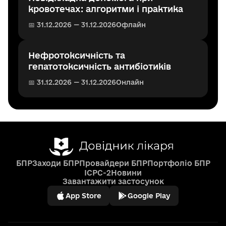
кровотечах: алгоритми і практика
📅 31.12.2026 — 31.12.2026
Офлайн
Нефротоксичність та
гепатотоксичність антибіотиків
📅 31.12.2026 — 31.12.2026
Онлайн
БПР
Заходи БПР
Провайдери БПР
Портфоліо БПР
ICPC-2
Новини
Завантажити застосунок
App Store
Google Play