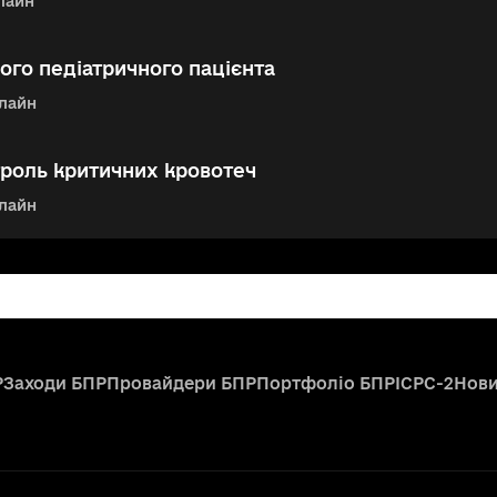
лайн
го педіатричного пацієнта
лайн
троль критичних кровотеч
лайн
Р
Заходи БПР
Провайдери БПР
Портфоліо БПР
ICPC-2
Нов