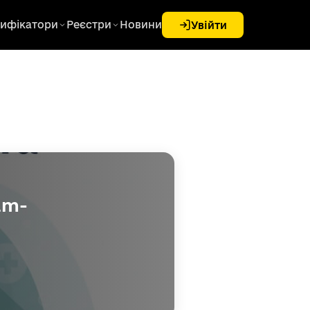
ифікатори
Реєстри
Новини
Увійти
am-