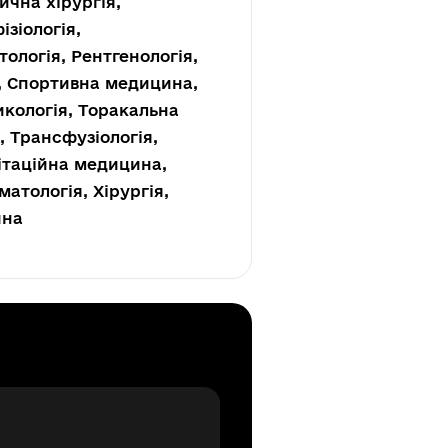
ична хірургія,
зіологія,
тологія, Рентгенологія,
, Спортивна медицина,
икологія, Торакальна
, Трансфузіологія,
літаційна медицина,
атологія, Хірургія,
ина