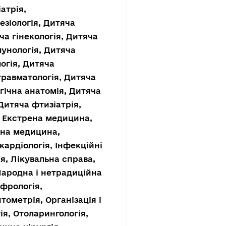
атрія,
езіологія, Дитяча
ча гінекологія, Дитяча
мунологія, Дитяча
огія, Дитяча
травматологія, Дитяча
гічна анатомія, Дитяча
Дитяча фтизіатрія,
я, Екстрена медицина,
йна медицина,
кардіологія, Інфекційні
ія, Лікувальна справа,
Народна і нетрадиційна
ефрологія,
тометрія, Організація і
ія, Отоларингологія,