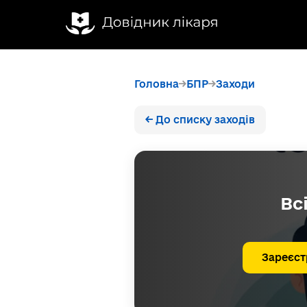
Головна
БПР
Заходи
← До списку заходів
Вс
Зареєст