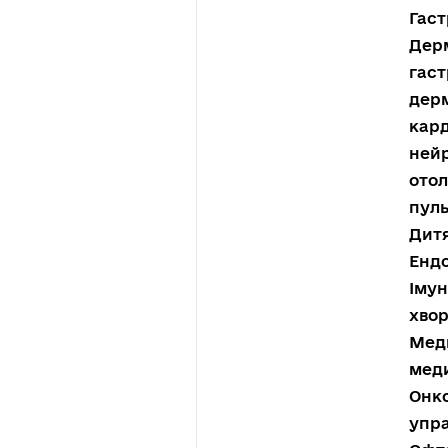
Гаст
Дерм
гаст
дерм
кард
нейр
отол
пуль
Дитя
Ендо
Імун
хвор
Меди
меди
Онко
упра