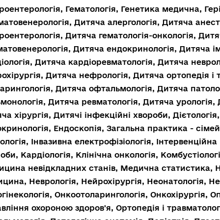
роентерологія, Гематологія, Генетика медична, Гері
атовенерологія, Дитяча алергологія, Дитяча анест
роентерологія, Дитяча гематологія-онкологія, Дитя
атовенерологія, Дитяча ендокринологія, Дитяча і
іологія, Дитяча кардіоревматологія, Дитяча неврол
охірургія, Дитяча нефрологія, Дитяча ортопедія і 
арингологія, Дитяча офтальмологія, Дитяча патоло
монологія, Дитяча ревматологія, Дитяча урологія, 
ча хірургія, Дитячі інфекційні хвороби, Дієтологі
кринологія, Ендоскопія, Загальна практика - сіме
ологія, Інвазивна електрофізіологія, Інтервенційна 
оби, Кардіологія, Клінічна онкологія, Комбустіолог
цина невідкладних станів, Медична статистика, 
цина, Неврологія, Нейрохірургія, Неонатологія, Н
гінекологія, Онкоотоларингологія, Онкохірургія, Оп
вління охороною здоров'я, Ортопедія і травматолог