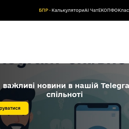
БПР
Калькулятори
AI Чат
ЕКОПФО
Клас
і важливі новини в нашій Telegr
спільноті
руватися