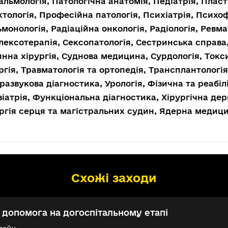
льмологія, Патологічна анатомія, Педіатрія, Пласт
тологія, Професійна патологія, Психіатрія, Психофі
монологія, Радіаційна онкологія, Радіологія, Ревма
ексотерапія, Сексопатологія, Сестринська справа
нна хірургія, Суднова медицина, Сурдологія, Токс
ргія, Травматологія та ортопедія, Трансплантологія
развукова діагностика, Урологія, Фізична та реабі
іатрія, Функціональна діагностика, Хірургічна дерм
ргія серця та магістральних судин, Ядерна медиц
Схожі заходи
допомога на догоспітальному етапі