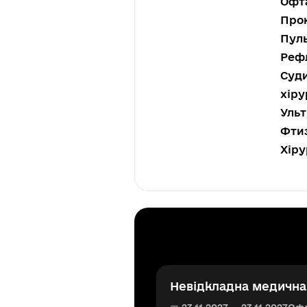
Офта
Прок
Пуль
Рефл
Суди
хіру
Ульт
Фтиз
Хіру
Невідкладна медична 