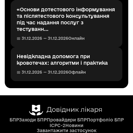
«Основи дотестового інформування
та післятестового консультування
під час надання послуг з
тестуванн...
📅 31.12.2026 — 31.12.2026
Онлайн
Невідкладна допомога при
кровотечах: алгоритми і практика
📅 31.12.2026 — 31.12.2026
Офлайн
БПР
Заходи БПР
Провайдери БПР
Портфоліо БПР
ICPC-2
Новини
Завантажити застосунок