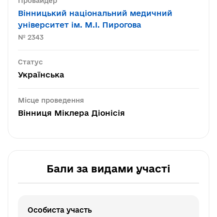
Провайдер
Вінницький національний медичний
університет ім. М.І. Пирогова
№ 2343
Статус
Українська
Місце проведення
Вінниця Міклера Діонісія
Бали за видами участі
Особиста участь