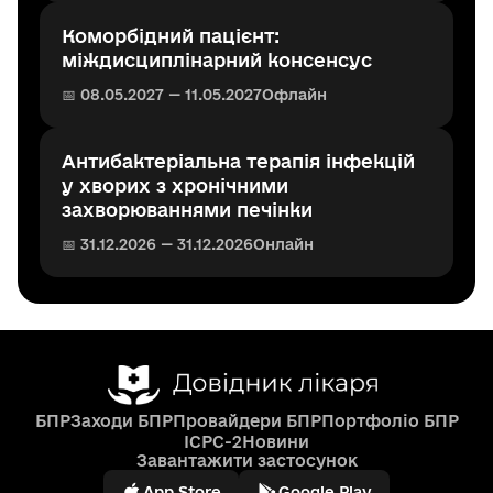
Коморбідний пацієнт:
міждисциплінарний консенсус
📅 08.05.2027 — 11.05.2027
Офлайн
Антибактеріальна терапія інфекцій
у хворих з хронічними
захворюваннями печінки
📅 31.12.2026 — 31.12.2026
Онлайн
БПР
Заходи БПР
Провайдери БПР
Портфоліо БПР
ICPC-2
Новини
Завантажити застосунок
App Store
Google Play