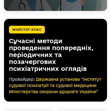
МАЙСТЕР-КЛАС
Сучасні методи
проведення попередніх,
періодичних та
позачергових
психіатричних оглядів
Провайдер:
Державна установа "Інститут
судової психіатрії та судової медицини
Міністерства охорони здоров’я України"