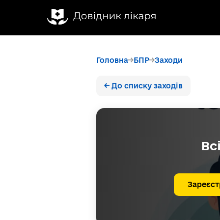
Головна
БПР
Заходи
← До списку заходів
Вс
Зареєст