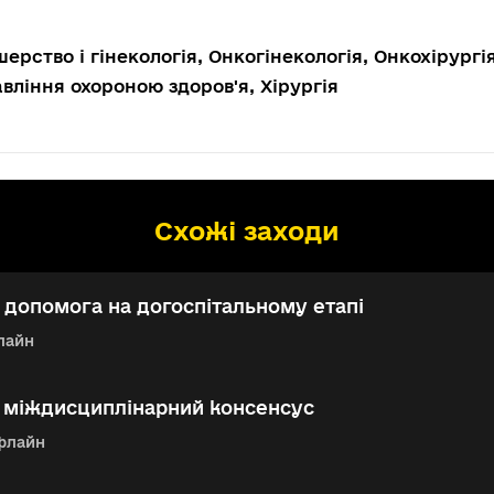
ерство і гінекологія, Онкогінекологія, Онкохірургія
вління охороною здоров'я, Хірургія
Схожі заходи
допомога на догоспітальному етапі
лайн
: міждисциплінарний консенсус
флайн