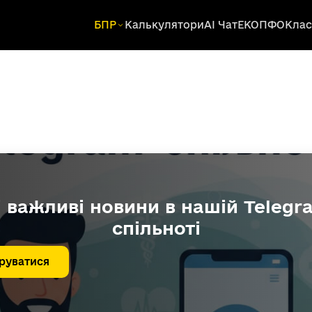
БПР
Калькулятори
AI Чат
ЕКОПФО
Клас
і важливі новини в нашій Telegr
спільноті
руватися