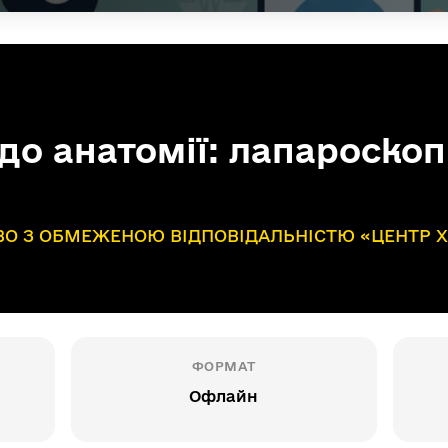
 до анатомії: лапароскоп
О З ОБМЕЖЕНОЮ ВІДПОВІДАЛЬНІСТЮ «ЦЕНТР Х
ФОРМАТ
Офлайн