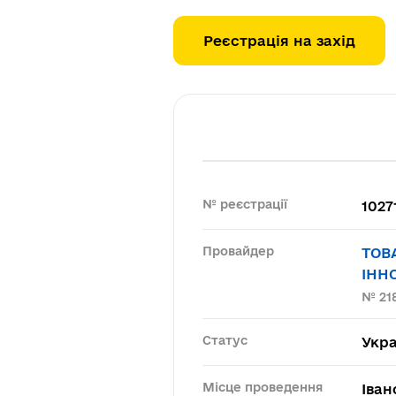
Реєстрація на захід
№ реєстрації
1027
Провайдер
ТОВ
ІНН
№ 21
Статус
Укра
Місце проведення
Іван