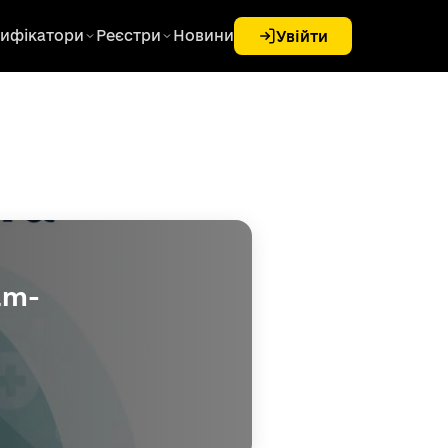
ифікатори
Реєстри
Новини
Увійти
am-