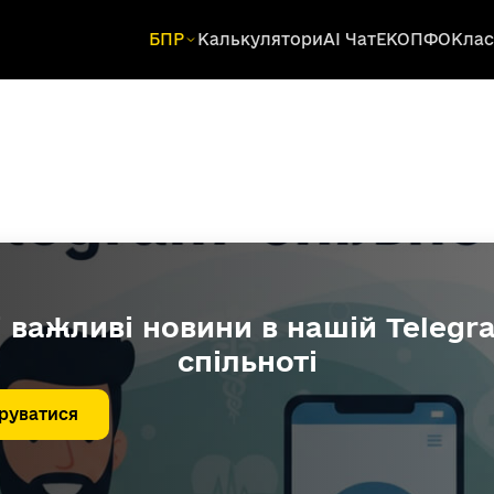
БПР
Калькулятори
AI Чат
ЕКОПФО
Клас
і важливі новини в нашій Telegr
спільноті
руватися