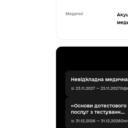
Медичні
Акуш
мед
Невідкладна медична 
📅 23.11.2027 — 23.11.2027
Оф
«Основи дотестового 
послуг з тестуванн...
📅 31.12.2026 — 31.12.2026
Он