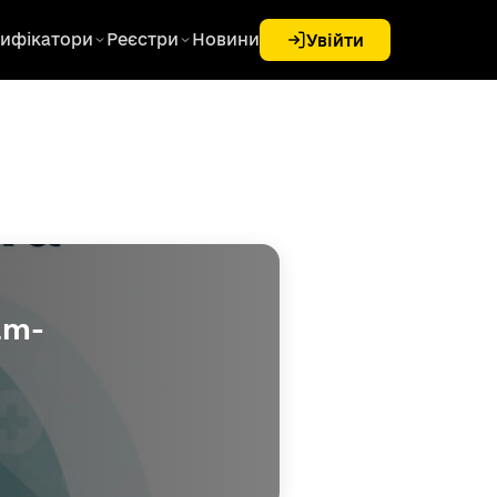
ифікатори
Реєстри
Новини
Увійти
am-