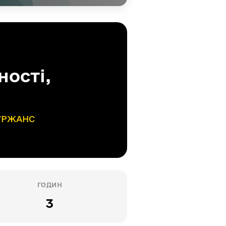
ності,
 УРЖАНС
ГОДИН
3