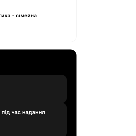
тика - сімейна
 під час надання