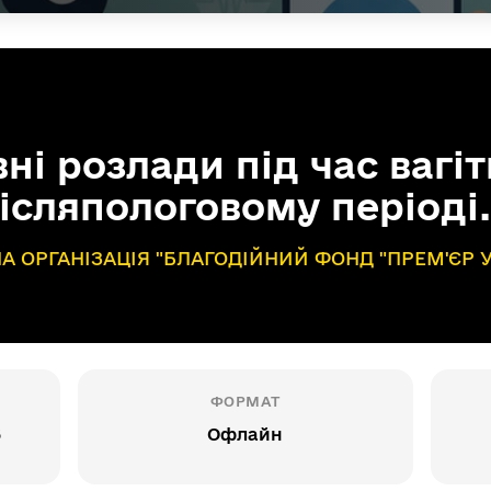
ні розлади під час вагіт
післяпологовому періоді.
А ОРГАНІЗАЦІЯ "БЛАГОДІЙНИЙ ФОНД "ПРЕМ'ЄР
ФОРМАТ
6
Офлайн