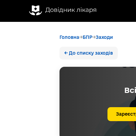
Головна
БПР
Заходи
← До списку заходів
Вс
Зареєст