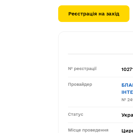
Реєстрація на захід
№ реєстрації
1027
Провайдер
БЛА
ІНТ
№ 24
Статус
Укра
Місце проведення
Цир