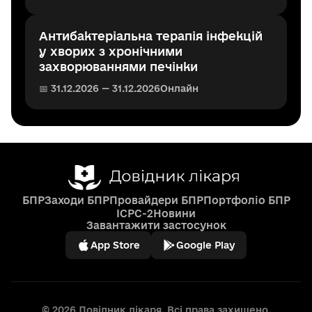
Антибактеріальна терапія інфекцій
у хворих з хронічними
захворюваннями печінки
📅 31.12.2026 — 31.12.2026
Онлайн
БПР
Заходи БПР
Провайдери БПР
Портфоліо БПР
ICPC-2
Новини
Завантажити застосунок
App Store
Google Play
© 2026 Довідник лікаря. Всі права захищено.