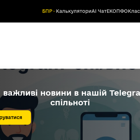
БПР
Калькулятори
AI Чат
ЕКОПФО
Клас
і важливі новини в нашій Telegr
спільноті
руватися