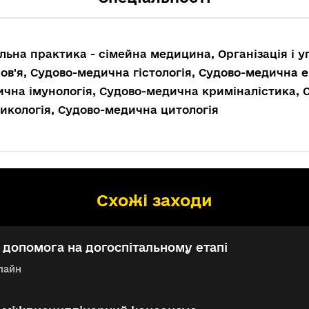
льна практика - сімейна медицина, Організація і 
ов'я, Судово-медична гістологія, Судово-медична 
чна імунологія, Судово-медична криміналістика,
икологія, Судово-медична цитологія
Схожі заходи
допомога на догоспітальному етапі
лайн