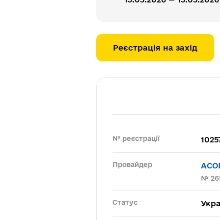
Реєстрація на захід
№ реєстрації
1025
Провайдер
АСО
№ 26
Статус
Укра