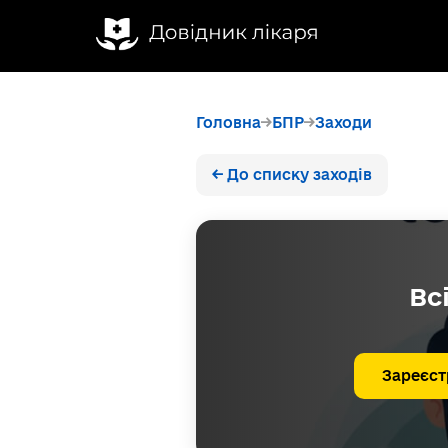
Головна
БПР
Заходи
← До списку заходів
Вс
Зареєст