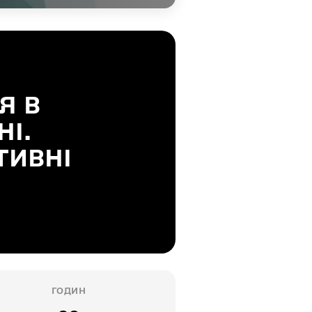
Я В
НІ.
ТИВНІ
ГОДИН