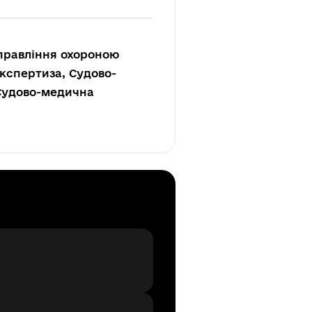
управління охороною
експертиза, Судово-
 Судово-медична