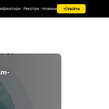
ифікатори
Реєстри
Новини
Увійти
am-