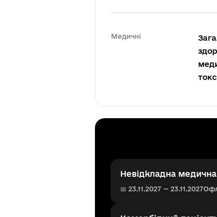
Медичні
Зага
здор
меди
токс
Невідкладна медична 
📅 23.11.2027 — 23.11.2027
Оф