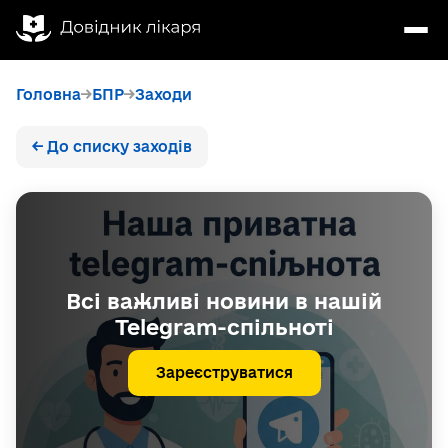
Головна
БПР
Заходи
← До списку заходів
Всі важливі новини в нашій
Telegram-спільноті
Зареєструватися