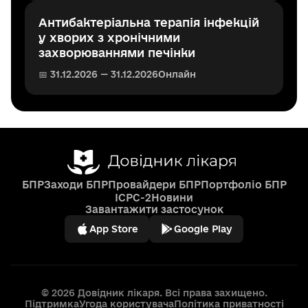
Антибактеріальна терапія інфекцій
у хворих з хронічними
захворюваннями печінки
📅 31.12.2026 — 31.12.2026
Онлайн
БПР
Заходи БПР
Провайдери БПР
Портфоліо БПР
ICPC-2
Новини
Завантажити застосунок
App Store
Google Play
© 2026 Довідник лікаря. Всі права захищено.
Підтримка
Угода користувача
Політика приватності