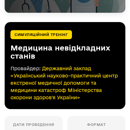
СИМУЛЯЦІЙНИЙ ТРЕНІНГ
Медицина невідкладних
станів
Провайдер:
Державний заклад
«Український науково-практичний центр
екстреної медичної допомоги та
медицини катастроф Міністерства
охорони здоров'я України»
ДАТИ ПРОВЕДЕННЯ
ФОРМАТ