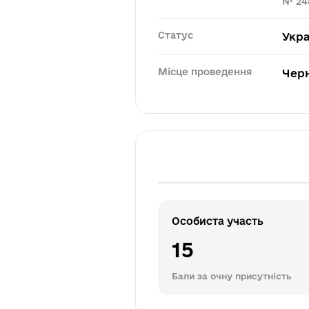
№ 24
Статус
Укра
Місце проведення
Черн
Особиста участь
15
Бали за очну присутність