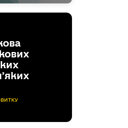
кова
ткових
жких
ʼяких
ЗВИТКУ