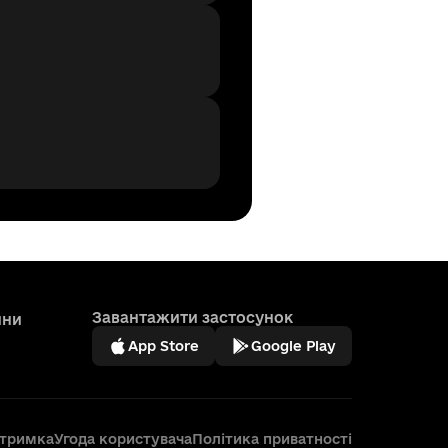
Завантажити застосунок
ини
App Store
Google Play
дтримка
Угода користувача
Політика приватності