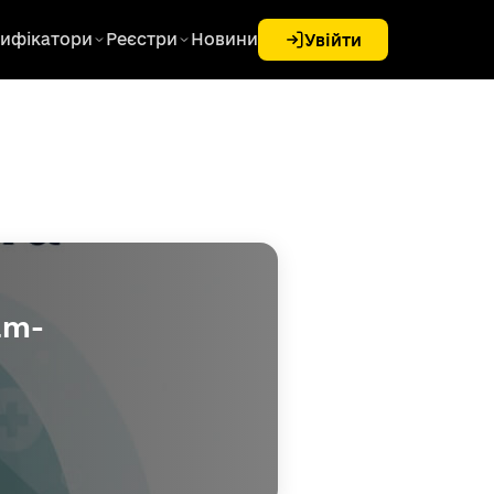
ифікатори
Реєстри
Новини
Увійти
am-