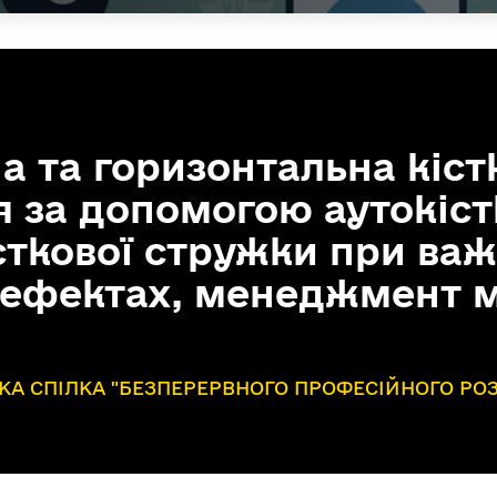
а та горизонтальна кіст
я за допомогою аутокіс
істкової стружки при ва
дефектах, менеджмент м
А СПІЛКА "БЕЗПЕРЕРВНОГО ПРОФЕСІЙНОГО РО