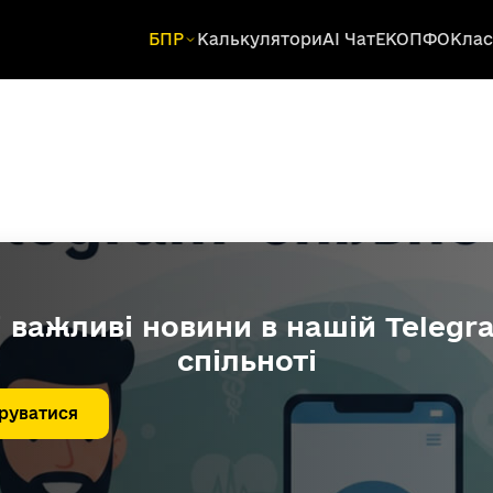
БПР
Калькулятори
AI Чат
ЕКОПФО
Клас
і важливі новини в нашій Telegr
спільноті
руватися