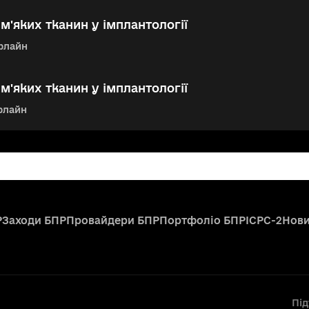
 м'яких тканин у імплантології
флайн
 м'яких тканин у імплантології
лайн
Р
Заходи БПР
Провайдери БПР
Портфоліо БПР
ICPC-2
Нов
Пі