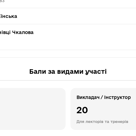
83
їнська
івці Чкалова
Бали за видами участі
Викладач / Інструктор
20
Для лекторів та тренерів