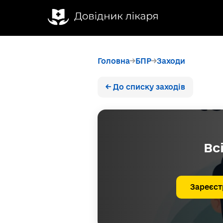
Головна
БПР
Заходи
← До списку заходів
Вс
Зареєст