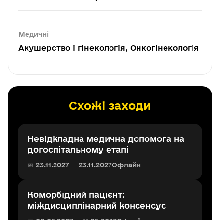
Медичні
Акушерство і гінекологія, Онкогінекологія
Схожі заходи
Невідкладна медична допомога на
догоспітальному етапі
📅 23.11.2027 — 23.11.2027
Офлайн
Коморбідний пацієнт:
міждисциплінарний консенсус