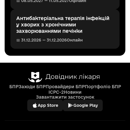
📅 08.05.2027 — 11.05.2027
Офлайн
Антибактеріальна терапія інфекцій
у хворих з хронічними
захворюваннями печінки
📅 31.12.2026 — 31.12.2026
Онлайн
БПР
Заходи БПР
Провайдери БПР
Портфоліо БПР
ICPC-2
Новини
Завантажити застосунок
App Store
Google Play