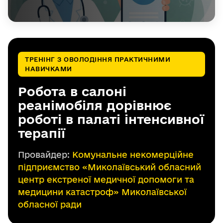
ТРЕНІНГ З ОВОЛОДІННЯ ПРАКТИЧНИМИ
НАВИЧКАМИ
Робота в салоні
реанімобіля дорівнює
роботі в палаті інтенсивної
терапії
Провайдер:
Комунальне некомерційне
підприємство «Миколаївський обласний
центр екстреної медичної допомоги та
медицини катастроф» Миколаївської
обласної ради