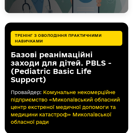
ТРЕНІНГ З ОВОЛОДІННЯ ПРАКТИЧНИМИ
НАВИЧКАМИ
Базові реанімаційні
заходи для дітей. PBLS -
(Pediatric Basic Life
Support)
Провайдер:
Комунальне некомерційне
підприємство «Миколаївський обласний
центр екстреної медичної допомоги та
медицини катастроф» Миколаївської
обласної ради