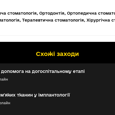
ча стоматологія, Ортодонтія, Ортопедична стомато
атологія, Терапевтична стоматологія, Хірургічна с
Схожі заходи
допомога на догоспітальному етапі
лайн
 м'яких тканин у імплантології
флайн