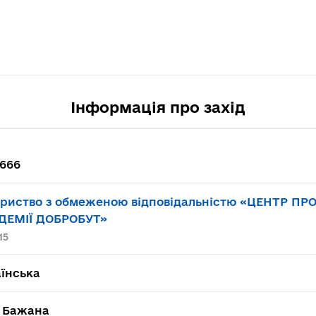
Інформація про захід
666
ариство з обмеженою відповідальністю «ЦЕНТР П
ДЕМІЇ ДОБРОБУТ»
15
їнська
в Бажана