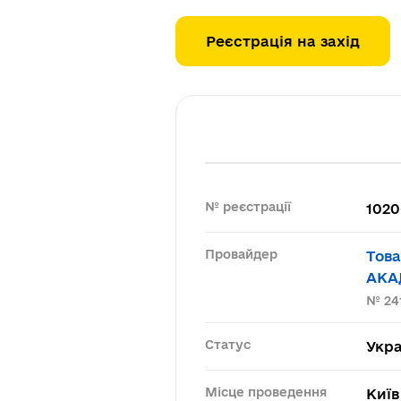
Реєстрація на захід
№ реєстрації
1020
Провайдер
Тов
АКА
№ 24
Статус
Укра
Місце проведення
Киї