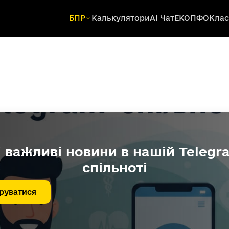
БПР
Калькулятори
AI Чат
ЕКОПФО
Клас
і важливі новини в нашій Telegr
спільноті
руватися