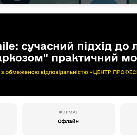
ile: сучасний підхід до 
наркозом" практичний м
о з обмеженою відповідальністю «ЦЕНТР ПРОФЕ
ФОРМАТ
Офлайн