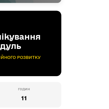
лікування
одуль
СІЙНОГО РОЗВИТКУ
ГОДИН
11