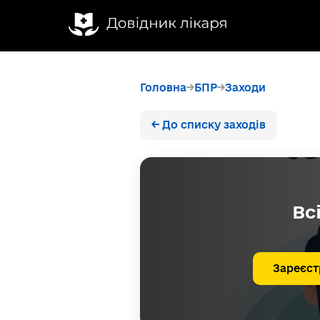
Головна
БПР
Заходи
← До списку заходів
Вс
Зареєст