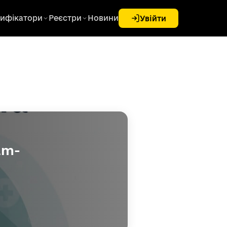
ифікатори
Реєстри
Новини
Увійти
am-