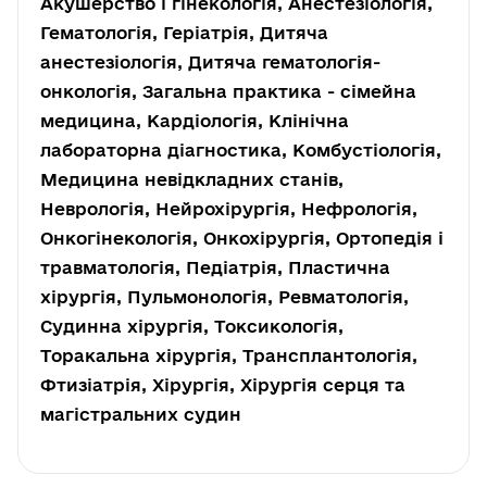
Акушерство і гінекологія, Анестезіологія,
Гематологія, Геріатрія, Дитяча
анестезіологія, Дитяча гематологія-
онкологія, Загальна практика - сімейна
медицина, Кардіологія, Клінічна
лабораторна діагностика, Комбустіологія,
Медицина невідкладних станів,
Неврологія, Нейрохірургія, Нефрологія,
Онкогінекологія, Онкохірургія, Ортопедія і
травматологія, Педіатрія, Пластична
хірургія, Пульмонологія, Ревматологія,
Судинна хірургія, Токсикологія,
Торакальна хірургія, Трансплантологія,
Фтизіатрія, Хірургія, Хірургія серця та
магістральних судин