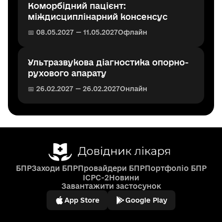
Коморбідний пацієнт:
міждисциплінарний консенсус
📅 08.05.2027 — 11.05.2027
Офлайн
Ультразвукова діагностика опорно-
рухового апарату
📅 26.02.2027 — 26.02.2027
Онлайн
БПР
Заходи БПР
Провайдери БПР
Портфоліо БПР
ICPC-2
Новини
Завантажити застосунок
App Store
Google Play