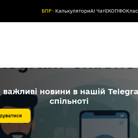
БПР
Калькулятори
AI Чат
ЕКОПФО
Клас
і важливі новини в нашій Telegr
спільноті
руватися