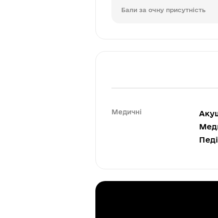
Бали за очну присутність
Медичні
Акуш
Меди
Педі