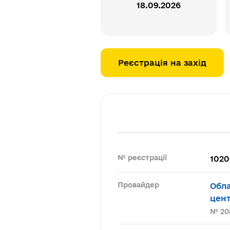
18.09.2026
Реєстрація на захід
№ реєстрації
102
Провайдер
Обл
цент
№ 20