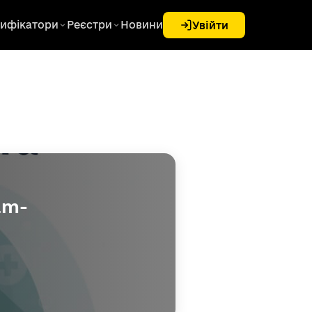
ифікатори
Реєстри
Новини
Увійти
am-