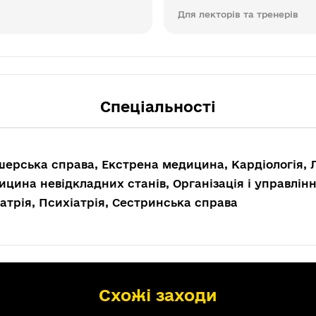
Для лекторів та тренерів
Спеціальності
ерська справа, Екстрена медицина, Кардіологія, 
цина невідкладних станів, Організація і управлінн
атрія, Психіатрія, Сестринська справа
Схожі заходи