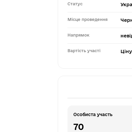
Статус
Укра
Місце проведення
Черн
Напрямок
неві
Вартість участі
Ціну
Особиста участь
70