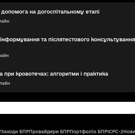
допомога на догоспітальному етапі
лайн
інформування та післятестового консультування
лайн
 при кровотечах: алгоритми і практика
лайн
Р
Заходи БПР
Провайдери БПР
Портфоліо БПР
ICPC-2
Нов