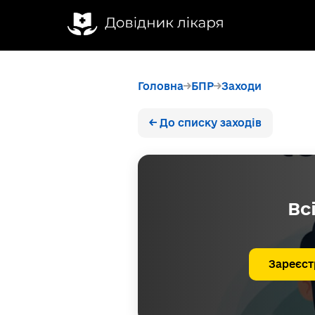
Головна
БПР
Заходи
← До списку заходів
Вс
Зареєст