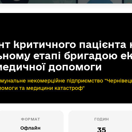
 критичного пацієнта 
ьному етапі бригадою е
медичної допомоги
мунальне некомерційне підприємство "Чернівец
помоги та медицини катастроф"
ФОРМАТ
ГОДИН
Офлайн
35