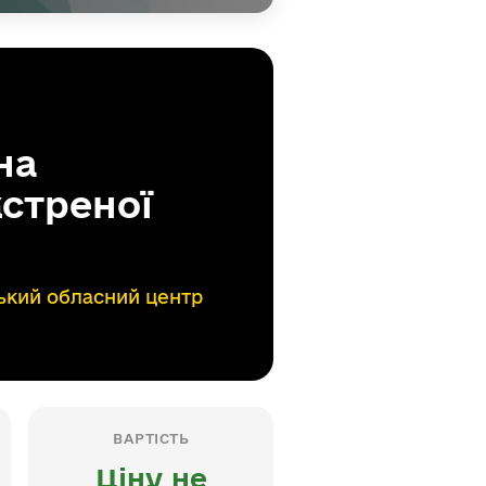
на
кстреної
ький обласний центр
ВАРТІСТЬ
Ціну не