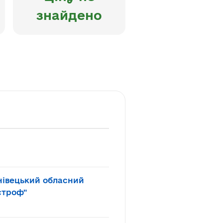
знайдено
нівецький обласний
строф"