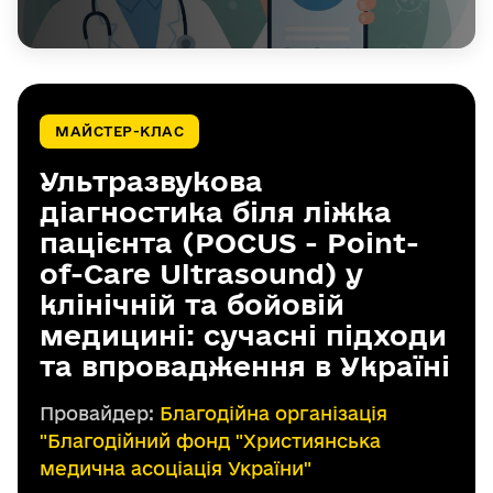
МАЙСТЕР-КЛАС
Ультразвукова
діагностика біля ліжка
пацієнта (POCUS - Point-
of-Care Ultrasound) у
клінічній та бойовій
медицині: сучасні підходи
та впровадження в Україні
Провайдер:
Благодійна організація
"Благодійний фонд "Християнська
медична асоціація України"