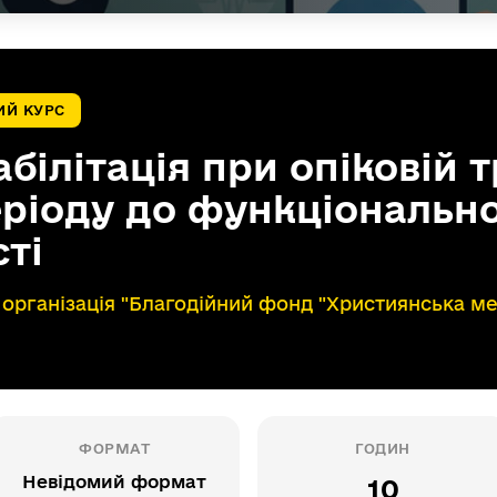
ИЙ КУРС
білітація при опіковій т
еріоду до функціонально
ті
 організація "Благодійний фонд "Християнська ме
ФОРМАТ
ГОДИН
Невідомий формат
10