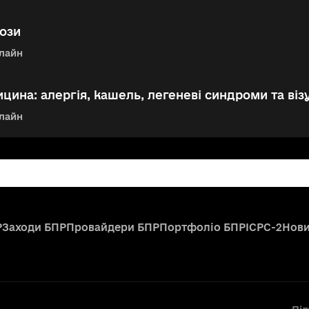
ози
лайн
цина: алергія, кашель, легеневі синдроми та візу
лайн
Р
Заходи БПР
Провайдери БПР
Портфоліо БПР
ICPC-2
Нов