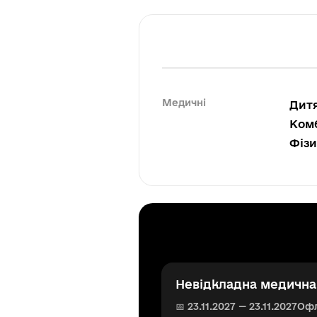
Медичні
Дитя
Комб
Фізи
Невідкладна медична 
📅 23.11.2027 — 23.11.2027
Оф