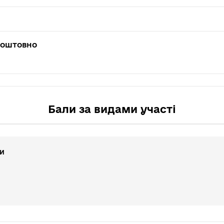
коштовно
Бали за видами участі
и