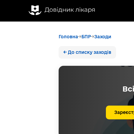
Головна
БПР
Заходи
← До списку заходів
Вс
Зареєст