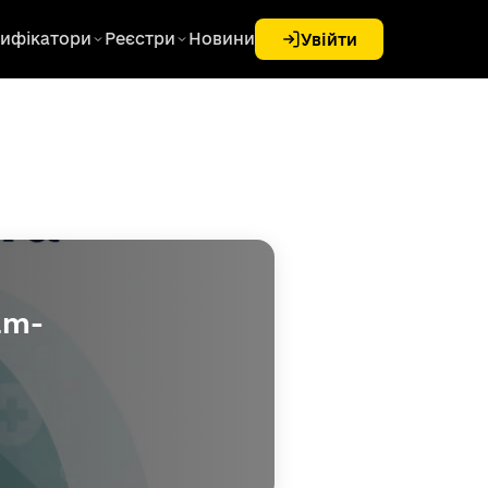
ифікатори
Реєстри
Новини
Увійти
am-