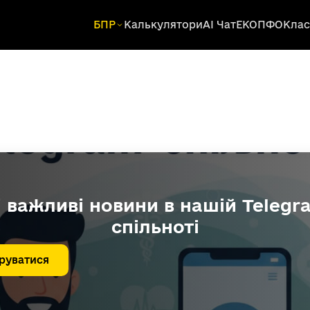
БПР
Калькулятори
AI Чат
ЕКОПФО
Клас
і важливі новини в нашій Telegr
спільноті
руватися