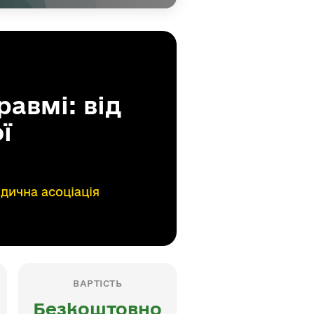
равмі: від
ї
дична асоціація
ВАРТІСТЬ
Безкоштовно