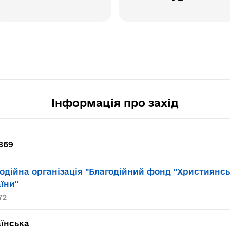
Інформація про захід
869
одійна організація "Благодійний фонд "Християнс
їни"
72
їнська