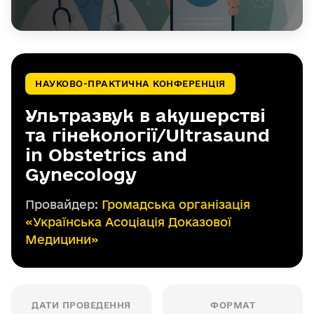
НАУКОВО-ПРАКТИЧНА КОНФЕРЕНЦІЯ
Ультразвук в акушерстві
та гінекології/Ultrasaund
in Obstetrics and
Gynecology
Провайдер:
Громадська організація
«Українська Асоціація Доказової
Медицини»
ДАТИ ПРОВЕДЕННЯ
ФОРМАТ