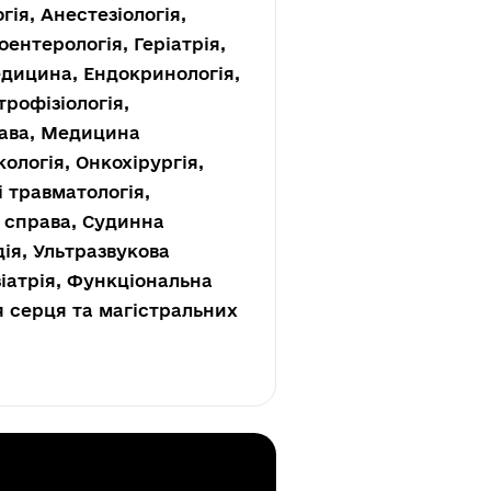
ія, Анестезіологія,
оентерологія, Геріатрія,
едицина, Ендокринологія,
рофізіологія,
рава, Медицина
ологія, Онкохірургія,
і травматологія,
а справа, Судинна
дія, Ультразвукова
зіатрія, Функціональна
ія серця та магістральних