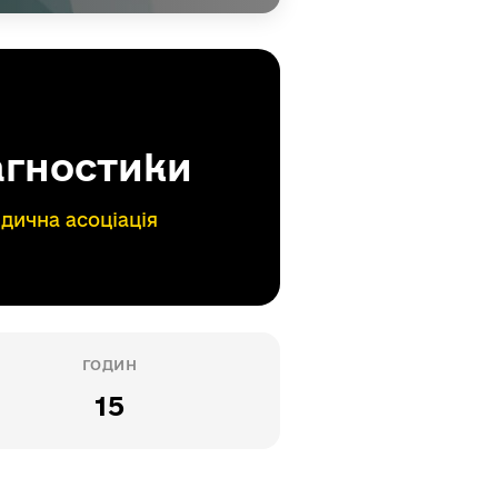
агностики
дична асоціація
ГОДИН
15