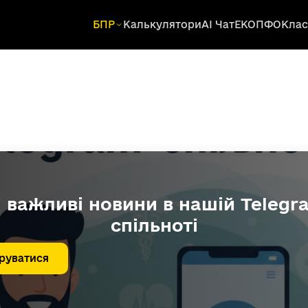
БПР
Калькулятори
AI Чат
ЕКОПФО
Клас
і важливі новини в нашій Telegr
спільноті
руватися