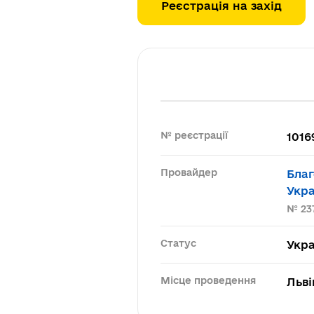
Реєстрація на захід
№ реєстрації
1016
Провайдер
Благ
Укра
№ 23
Статус
Укра
Місце проведення
Льві