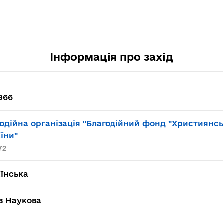
Інформація про захід
966
одійна організація "Благодійний фонд "Християнс
їни"
72
їнська
в Наукова