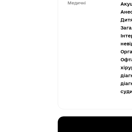
Медичні
Акуш
Анес
Дитя
Зага
Інте
неві
Орга
Офта
хіру
діаг
діаг
суд