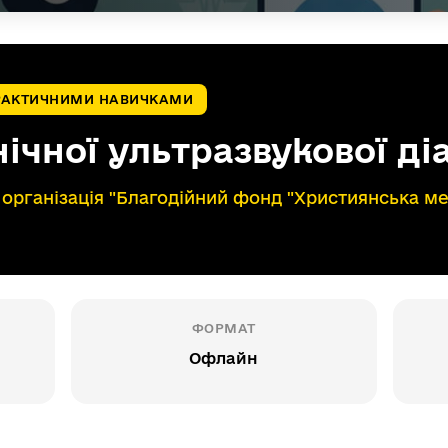
ПРАКТИЧНИМИ НАВИЧКАМИ
нічної ультразвукової ді
 організація "Благодійний фонд "Християнська ме
ФОРМАТ
Офлайн