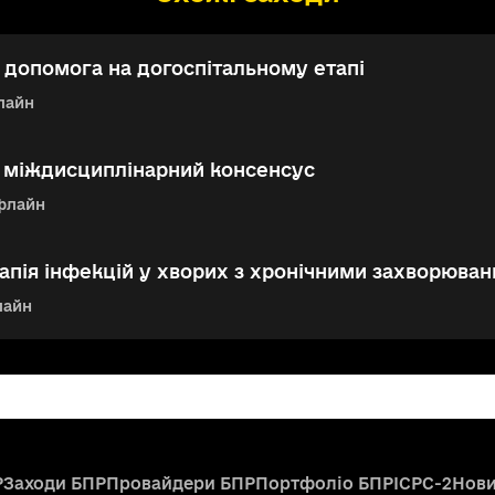
допомога на догоспітальному етапі
лайн
: міждисциплінарний консенсус
флайн
апія інфекцій у хворих з хронічними захворюван
лайн
Р
Заходи БПР
Провайдери БПР
Портфоліо БПР
ICPC-2
Нов