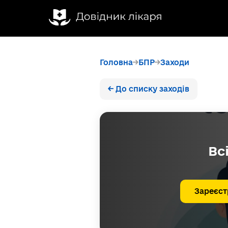
Головна
БПР
Заходи
← До списку заходів
Вс
Зареєст