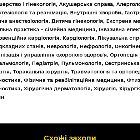
ерство і гінекологія, Акушерська справа, Алерголог
тезіологія та реанімація, Внутрішні хвороби, Гастр
ча анестезіологія, Дитяча гінекологія, Екстрена м
льна практика - сімейна медицина, Інвазивна елект
рвенційна кардіологія, Кардіологія, Лікувальна сп
дкладних станів, Неврологія, Нефрологія, Онкогінек
нізація і управління охороною здоров'я, Ортопедія 
льмологія, Педіатрія, Пульмонологія, Сестринськ
ргія, Торакальна хірургія, Травматологія та ортопе
ностика, Фізична та реабілітаційна медицина, Фти
ностика, Хірургічна дерматологія, Хірургія, Хірург
ин
Схожі заходи