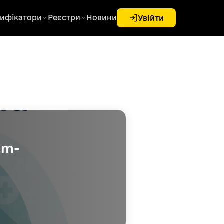
ифікатори
Реєстри
Новини
Увійти
am-