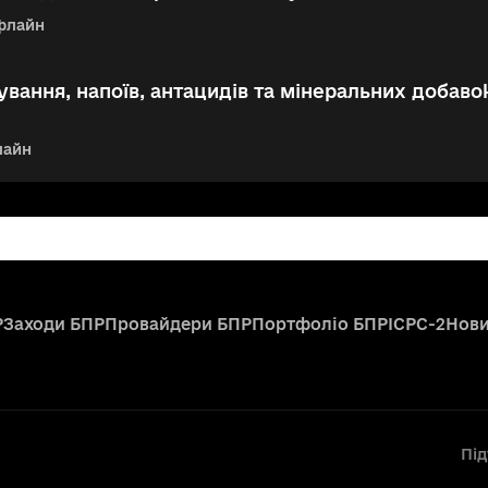
флайн
ування, напоїв, антацидів та мінеральних добаво
лайн
Р
Заходи БПР
Провайдери БПР
Портфоліо БПР
ICPC-2
Нов
Пі