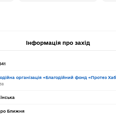
Інформація про захід
541
одійна організація «Благодійний фонд «Протез Ха
38
їнська
про Ближня