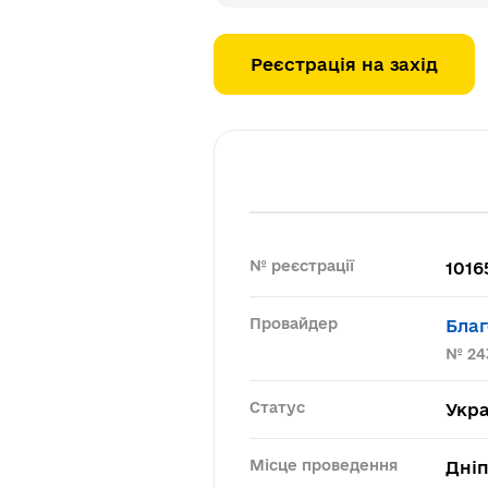
Реєстрація на захід
№ реєстрації
1016
Провайдер
Благ
№ 24
Статус
Укра
Місце проведення
Дні