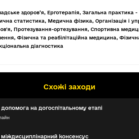
адське здоров’я, Ерготерапія, Загальна практика 
чна статистика, Медична фізика, Організація і у
ов'я, Протезування-ортезування, Спортивна медици
ення, Фізична та реабілітаційна медицина, Фізичн
ціональна діагностика
Схожі заходи
допомога на догоспітальному етапі
лайн
: міждисциплінарний консенсус