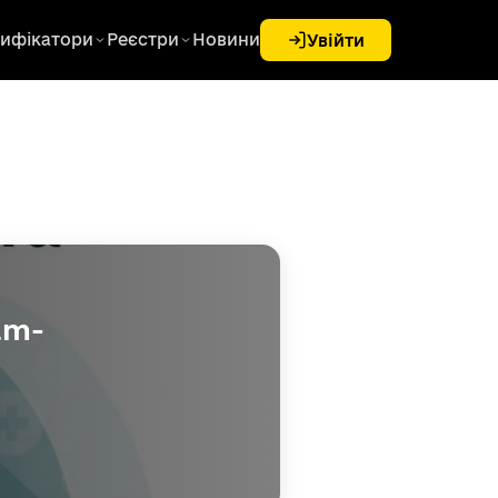
ифікатори
Реєстри
Новини
Увійти
am-