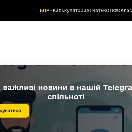
БПР
Калькулятори
AI Чат
ЕКОПФО
Клас
і важливі новини в нашій Telegr
спільноті
руватися