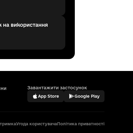
к на використання
Завантажити застосунок
ини
App Store
Google Play
дтримка
Угода користувача
Політика приватності