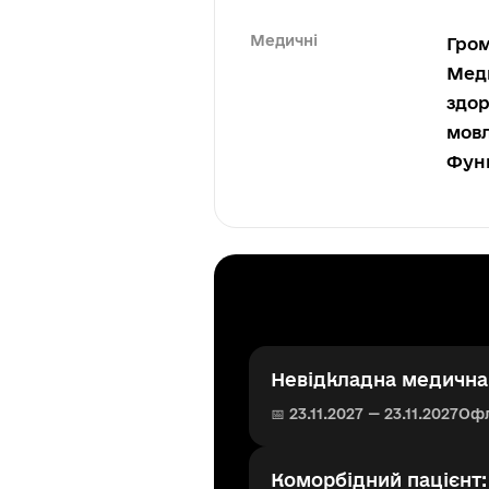
Медичні
Гром
Меди
здор
мовл
Функ
Невідкладна медична 
📅 23.11.2027 — 23.11.2027
Оф
Коморбідний пацієнт