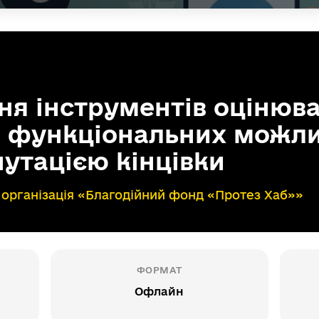
ня інструментів оцінюв
я функціональних можл
путацією кінцівки
 організація «Благодійний фонд «Протез Хаб»»
ФОРМАТ
Офлайн