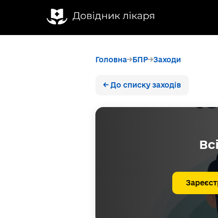
Головна
БПР
Заходи
← До списку заходів
Вс
Зареєст