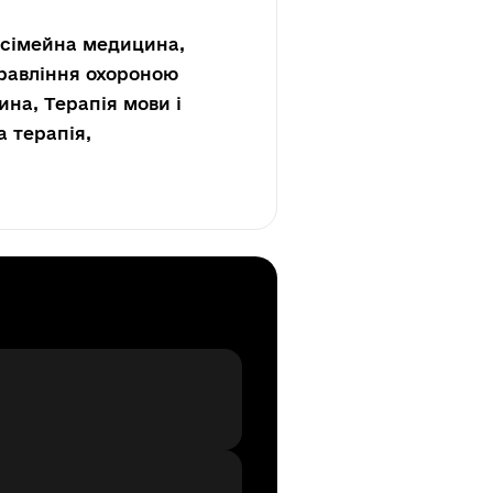
- сімейна медицина,
правління охороною
на, Терапія мови і
а терапія,