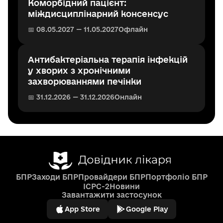
Коморбідний пацієнт:
міждисциплінарний консенсус
📅 08.05.2027 — 11.05.2027
Офлайн
Антибактеріальна терапія інфекцій
у хворих з хронічними
захворюваннями печінки
📅 31.12.2026 — 31.12.2026
Онлайн
БПР
Заходи БПР
Провайдери БПР
Портфоліо БПР
ICPC-2
Новини
Завантажити застосунок
App Store
Google Play