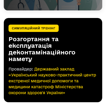
СИМУЛЯЦІЙНИЙ ТРЕНІНГ
Розгортання та
експлуатація
деконтамінаційного
намету
Провайдер:
Державний заклад
«Український науково-практичний центр
екстреної медичної допомоги та
медицини катастроф Міністерства
охорони здоров'я України»