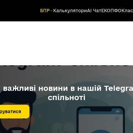
БПР
Калькулятори
AI Чат
ЕКОПФО
Клас
і важливі новини в нашій Telegr
спільноті
руватися