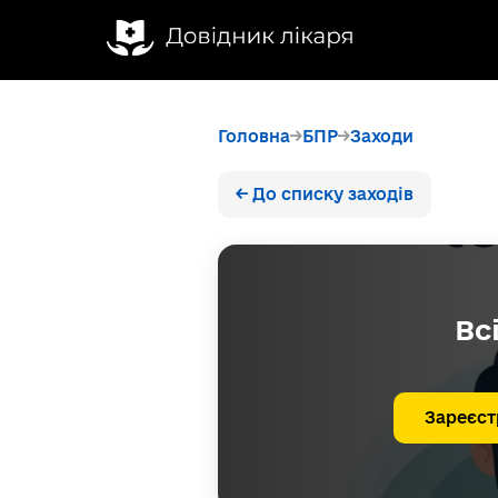
Головна
БПР
Заходи
← До списку заходів
Вс
Зареєст