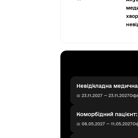
меди
хвор
неві
Невідкладна медична 
📅 23.11.2027 — 23.11.2027
Оф
Коморбідний пацієнт
📅 08.05.2027 — 11.05.2027
О