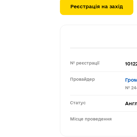
Реєстрація на захід
№ реєстрації
1012
Провайдер
Гром
№ 24
Статус
Англ
Місце проведення