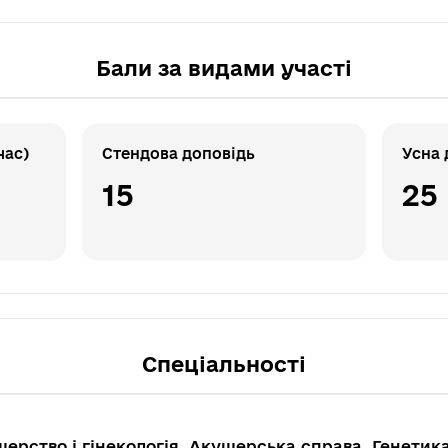
Бали за видами участі
час)
Стендова доповідь
Усна 
15
25
Спеціальності
ерство і гінекологія, Акушерська справа, Генетик