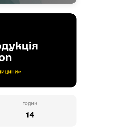
одукція
on
едицини»
ГОДИН
14