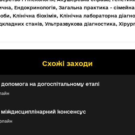
чна, Ендокринологія, Загальна практика - сімейна
оби, Клінічна біохімія, Клінічна лабораторна діаг
дкладних станів, Ультразвукова діагностика, Хірург
Схожі заходи
допомога на догоспітальному етапі
лайн
: міждисциплінарний консенсус
флайн