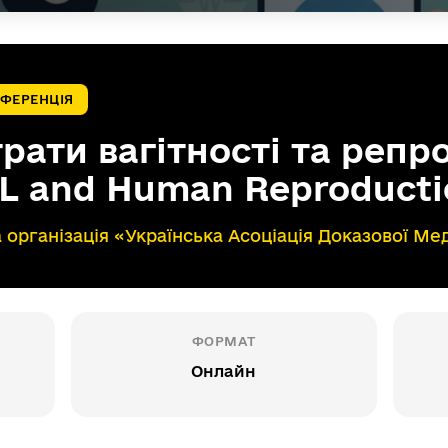
ФЕРЕНЦІЯ
рати вагітності та репр
L and Human Reproducti
 організація «Українська Асоціація Доказової М
ФОРМАТ
Онлайн