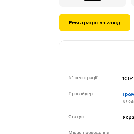
Реєстрація на захід
№ реєстрації
1004
Провайдер
Гром
№ 24
Статус
Укра
Місце проведення