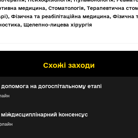
тивна медицина, Стоматологія, Терапевтична стом
арі), Фізична та реабілітаційна медицина, Фізична
ностика, Щелепно-лицева хірургія
Схожі заходи
допомога на догоспітальному етапі
лайн
: міждисциплінарний консенсус
флайн