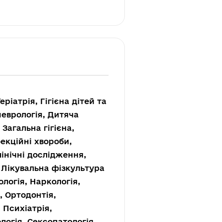
еріатрія, Гігієна дітей та
 неврологія, Дитяча
 Загальна гігієна,
екційні хвороби,
лінічні дослідження,
 Лікувальна фізкультура
логія, Наркологія,
, Ортодонтія,
 Психіатрія,
логія, Сексопатологія,