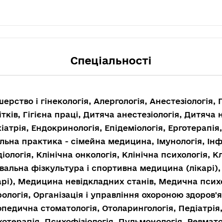
Спеціальності
ерство і гінекологія, Алергологія, Анестезіологія, Г
ітків, Гігієна праці, Дитяча анестезіологія, Дитяча
іатрія, Ендокринологія, Епідеміологія, Ерготерапія,
льна практика - сімейна медицина, Імунологія, Інф
іологія, Клінічна онкологія, Клінічна психологія, К
вальна фізкультура і спортивна медицина (лікарі),
арі), Медицина невідкладних станів, Медична психо
ологія, Організація і управління охороною здоров'я
педична стоматологія, Отоларингологія, Педіатрія,
отерапія, Психофізіологія, Пульмонологія, Ревмато