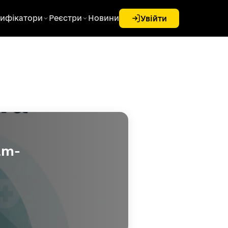
ифікатори
Реєстри
Новини
Увійти
am-