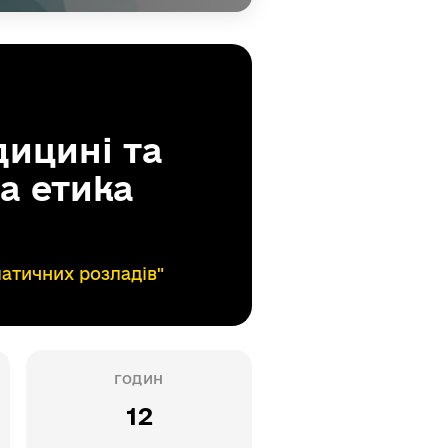
дицині та
а етика
матичних розладів"
ГОДИН
12