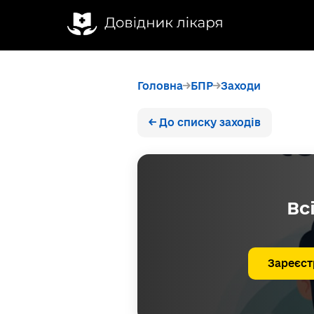
Головна
БПР
Заходи
← До списку заходів
Вс
Зареєст