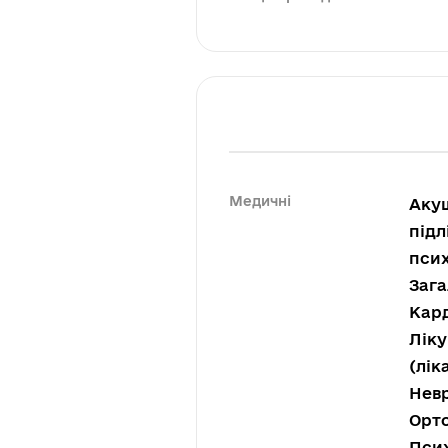
Медичні
Акуш
підл
псих
Зага
Кард
Ліку
(лік
Невр
Орто
Псих