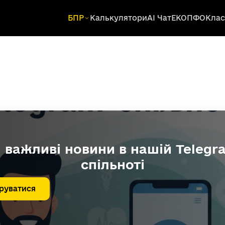
БПР
Калькулятори
AI Чат
ЕКОПФО
Клас
і важливі новини в нашій Telegr
спільноті
руватися