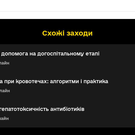
Схожі заходи
допомога на догоспітальному етапі
лайн
 при кровотечах: алгоритми і практика
лайн
гепатотоксичність антибіотиків
лайн