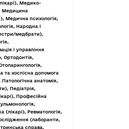
лікарі), Медико-
, Медицина
), Медична психологія,
логія, Народна і
естри/медбрати),
гія,
зація і управління
, Ортодонтія,
Отоларингологія,
а та хоспісна допомога
 Патологічна анатомія,
и), Педіатрія,
ікарі), Професійна
Пульмонологія,
а (лікарі), Ревматологія,
дослідження (лаборанти,
стринська справа,