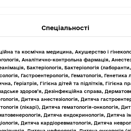
Спеціальності
ційна та космічна медицина, Акушерство і гінекол
гологія, Аналітично-контрольна фармація, Анестезі
еанімація, Бактеріологія, Бактеріологія (лаборант
сологія, Гастроентерологія, Гематологія, Генетика
чна, Геріатрія, Гігієна дітей та підлітків, Гігієна п
адське здоров’я, Дезінфекційна справа, Дерматов
гологія, Дитяча анестезіологія, Дитяча гастроенте
тологія (лікарі), Дитяча гематологія-онкологія, Ди
атовенерологія, Дитяча ендокринологія, Дитяча і
іологія, Дитяча кардіоревматологія, Дитяча неврол
охірургія, Дитяча нефрологія, Дитяча онкологія (л