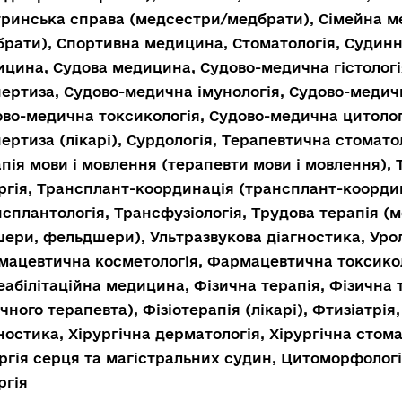
ринська справа (медсестри/медбрати), Сімейна м
рати), Спортивна медицина, Стоматологія, Судинна
цина, Судова медицина, Судово-медична гістолог
ертиза, Судово-медична імунологія, Судово-медич
во-медична токсикологія, Судово-медична цитолог
ертиза (лікарі), Сурдологія, Терапевтична стоматоло
пія мови і мовлення (терапевти мови і мовлення), 
ргія, Трансплант-координація (трансплант-коорди
сплантологія, Трансфузіологія, Трудова терапія 
ери, фельдшери), Ультразвукова діагностика, Уро
ацевтична косметологія, Фармацевтична токсикол
еабілітаційна медицина, Фізична терапія, Фізична 
чного терапевта), Фізіотерапія (лікарі), Фтизіатрі
ностика, Хірургічна дерматологія, Хірургічна стомат
ргія серця та магістральних судин, Цитоморфолог
ргія