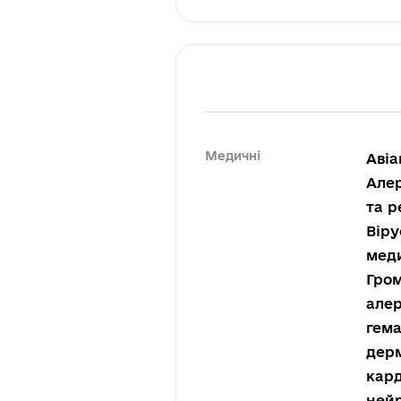
Медичні
Авіа
Алер
та р
Віру
меди
Гром
алер
гема
дерм
кард
нейр