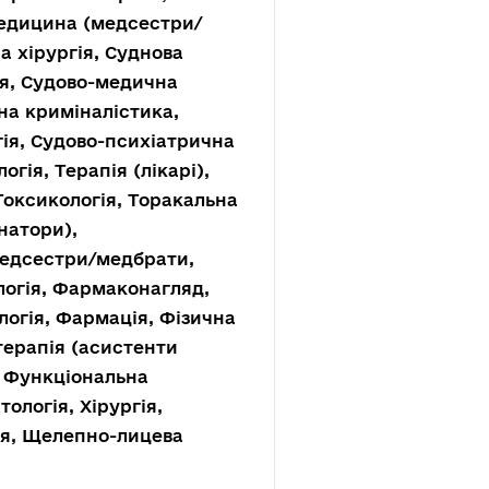
едицина (медсестри/
 хірургія, Суднова
ія, Судово-медична
на криміналістика,
ія, Судово-психіатрична
гія, Терапія (лікарі),
Токсикологія, Торакальна
натори),
(медсестри/медбрати,
логія, Фармаконагляд,
огія, Фармація, Фізична
терапія (асистенти
я, Функціональна
ологія, Хірургія,
ія, Щелепно-лицева