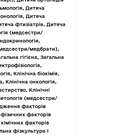
ьмологія, Дитяча
монологія, Дитяча
итяча фтизіатрія, Дитяча
огія (медсестри/
Ендокринологія,
 (медсестри/медбрати),
гальна гігієна, Загальна
ектрофізіологія,
гія, Клінічна біохімія,
, Клінічна онкологія,
астирство, Клінічні
метологія (медсестри/
ідження факторів
 фізичних факторів
хімічних факторів
льна фізкультура і