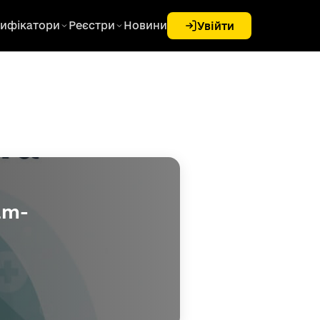
ифікатори
Реєстри
Новини
Увійти
am-