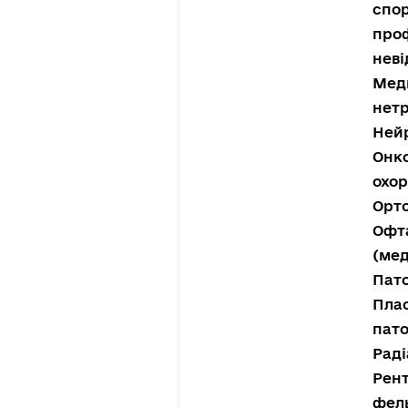
спор
проф
неві
Меди
нетр
Нейр
Онко
охор
Орто
Офта
(мед
Пато
Плас
пато
Раді
Рент
фель