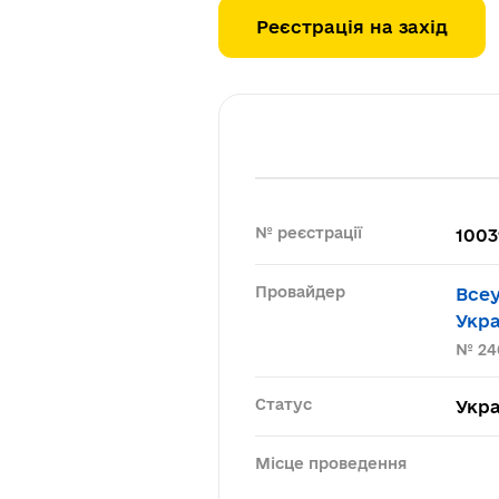
Реєстрація на захід
№ реєстрації
1003
Провайдер
Всеу
Укра
№ 24
Статус
Укра
Місце проведення