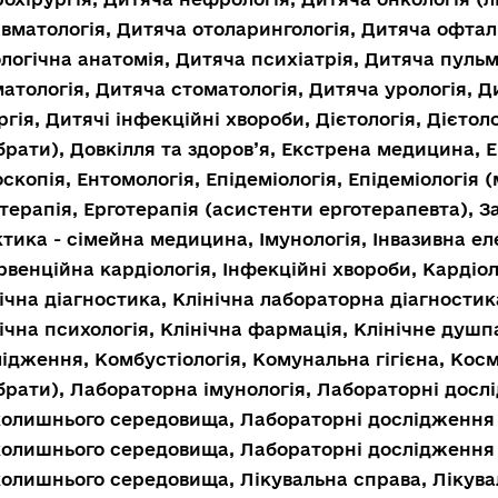
авматологія, Дитяча отоларингологія, Дитяча офтал
логічна анатомія, Дитяча психіатрія, Дитяча пуль
атологія, Дитяча стоматологія, Дитяча урологія, Д
ргія, Дитячі інфекційні хвороби, Дієтологія, Дієтол
рати), Довкілля та здоров’я, Екстрена медицина, 
скопія, Ентомологія, Епідеміологія, Епідеміологія
терапія, Ерготерапія (асистенти ерготерапевта), За
тика - сімейна медицина, Імунологія, Інвазивна ел
рвенційна кардіологія, Інфекційні хвороби, Кардіоло
ічна діагностика, Клінічна лабораторна діагностика
ічна психологія, Клінічна фармація, Клінічне душп
ідження, Комбустіологія, Комунальна гігієна, Кос
рати), Лабораторна імунологія, Лабораторні досл
колишнього середовища, Лабораторні дослідження
олишнього середовища, Лабораторні дослідження 
олишнього середовища, Лікувальна справа, Лікува