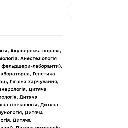
огія, Акушерська справа,
ологія, Анестезіологія
и, фельдшери-лаборанти),
 лабораторна, Генетика
раці, Гігієна харчування,
енерологія, Дитяча
рологія, Дитяча
тяча гінекологія, Дитяча
мунологія, Дитяча
огія, Дитяча
ікарі), Дитяча ортопедія