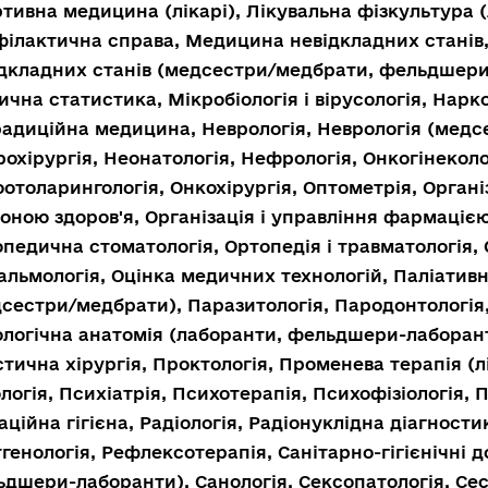
тивна медицина (лікарі), Лікувальна фізкультура (
ілактична справа, Медицина невідкладних станів
дкладних станів (медсестри/медбрати, фельдшери
чна статистика, Мікробіологія і вірусологія, Нарко
адиційна медицина, Неврологія, Неврологія (медс
охірургія, Неонатологія, Нефрологія, Онкогінеколо
отоларингологія, Онкохірургія, Оптометрія, Органі
оною здоров'я, Організація і управління фармацією
педична стоматологія, Ортопедія і травматологія, 
льмологія, Оцінка медичних технологій, Паліативн
сестри/медбрати), Паразитологія, Пародонтологія,
логічна анатомія (лаборанти, фельдшери-лаборант
тична хірургія, Проктологія, Променева терапія (л
логія, Психіатрія, Психотерапія, Психофізіологія, 
аційна гігієна, Радіологія, Радіонуклідна діагностик
генологія, Рефлексотерапія, Санітарно-гігієнічні 
дшери-лаборанти), Санологія, Сексопатологія, Се