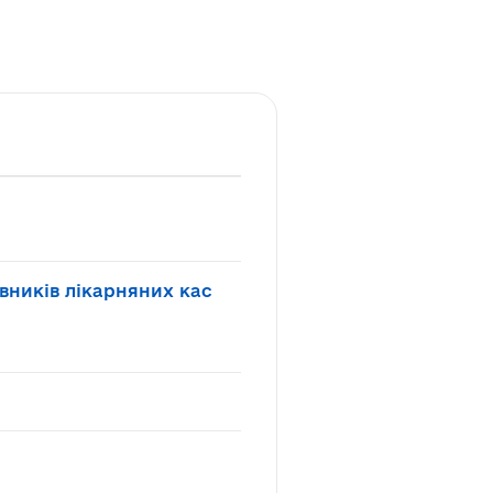
івників лікарняних кас