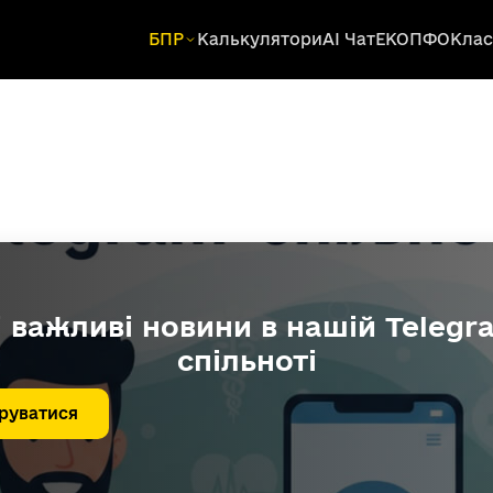
БПР
Калькулятори
AI Чат
ЕКОПФО
Клас
і важливі новини в нашій Telegr
спільноті
руватися