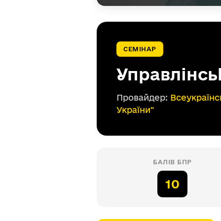
СЕМІНАР
Управлінсь
Провайдер:
Всеукраїнс
України"
БАЛІВ БПР
10