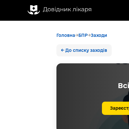
Головна
БПР
Заходи
← До списку заходів
Вс
Зареєст