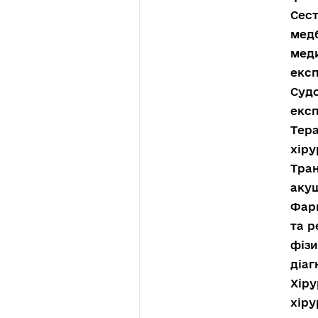
Сест
медб
меди
експ
Судо
експ
Тера
хіру
Тран
акуш
Фарм
та р
фізи
діаг
Хіру
хіру