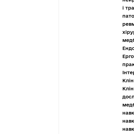
і тр
пато
ревм
хіру
медб
Ендо
Ерго
прак
Інте
Клін
Клін
досл
медб
нав
навк
навк