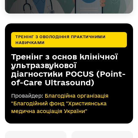
ТРЕНІНГ З ОВОЛОДІННЯ ПРАКТИЧНИМИ
НАВИЧКАМИ
Тренінг з основ клінічної
ультразвукової
діагностики POCUS (Point-
of-Care Ultrasound)
Провайдер:
Благодійна організація
"Благодійний фонд "Християнська
медична асоціація України"